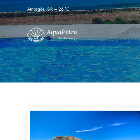
Amorgós, GR
–
26
C